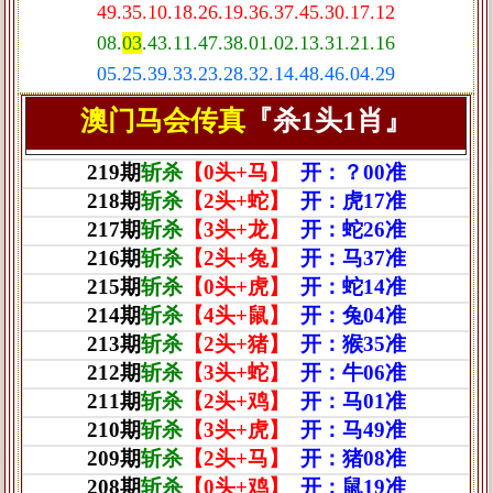
49.35.10.18.26.19.36.37.45.30.17.12
08.
03
.43.11.47.38.01.02.13.31.21.16
05.25.39.33.23.28.32.14.48.46.04.29
澳门马会传真
『杀1头1肖』
219期
斩杀
【0头+马】
开：？00准
218期
斩杀
【2头+蛇】
开：虎17准
217期
斩杀
【3头+龙】
开：蛇26准
216期
斩杀
【2头+兔】
开：马37准
215期
斩杀
【0头+虎】
开：蛇14准
214期
斩杀
【4头+鼠】
开：兔04准
213期
斩杀
【2头+猪】
开：猴35准
212期
斩杀
【3头+蛇】
开：牛06准
211期
斩杀
【2头+鸡】
开：马01准
210期
斩杀
【3头+虎】
开：马49准
209期
斩杀
【2头+马】
开：猪08准
208期
斩杀
【0头+鸡】
开：鼠19准