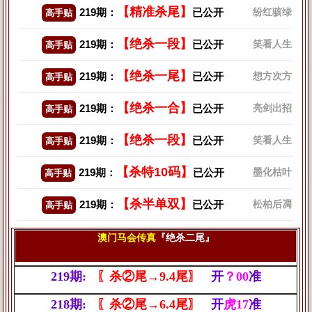
【精准杀尾】
纷红骇绿
219期：
已公开
高手贴
【绝杀一段】
笑看人生
219期：
已公开
高手贴
【绝杀一尾】
想方次方
219期：
已公开
高手贴
【绝杀一合】
亮剑出招
219期：
已公开
高手贴
【绝杀一段】
笑看人生
219期：
已公开
高手贴
【杀特10码】
墨化枯叶
219期：
已公开
高手贴
【杀半单双】
松柏后凋
219期：
已公开
高手贴
澳门马会传真
『绝杀二尾』
219期:
〖杀②尾→9.4尾〗
开
？00
准
218期:
〖杀②尾→6.4尾〗
开
虎17
准