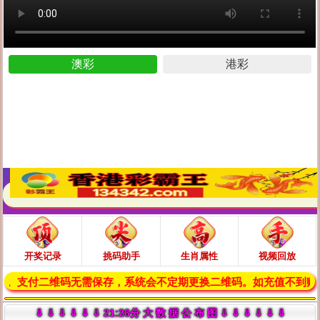
澳彩
港彩
开奖记录
挑码助手
生肖属性
视频回放
会不定期更换二维码。如充值不到账，请在个人中心添加客服。
⇓ ⇓ ⇓ ⇓ ⇓ ⇓ 21:26分 大 数 据 公 布 图 ⇓ ⇓ ⇓ ⇓ ⇓ ⇓