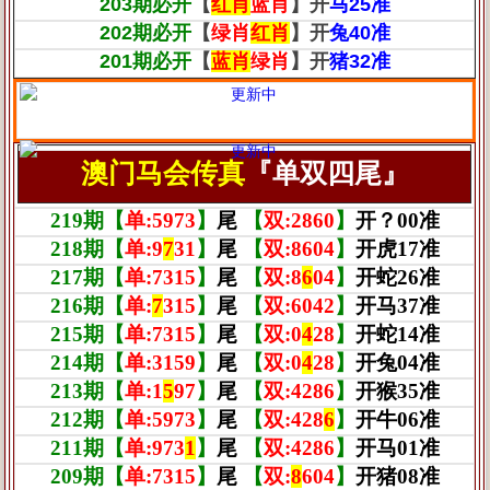
203期必开
【
红肖
蓝肖
】开
马25准
202期必开
【
绿肖
红肖
】开
兔40准
201期必开
【
蓝肖
绿肖
】开
猪32准
澳门马会传真
『单双四尾』
219期【
单:5973
】
尾
【
双:2860
】
开？00准
218期【
单:9
7
31
】
尾
【
双:8604
】
开虎17准
217期【
单:7315
】
尾
【
双:8
6
04
】
开蛇26准
216期【
单:
7
315
】
尾
【
双:6042
】
开马37准
215期【
单:7315
】
尾
【
双:0
4
28
】
开蛇14准
214期【
单:3159
】
尾
【
双:0
4
28
】
开兔04准
213期【
单:1
5
97
】
尾
【
双:4286
】
开猴35准
212期【
单:5973
】
尾
【
双:428
6
】
开牛06准
211期【
单:973
1
】
尾
【
双:4286
】
开马01准
209期【
单:7315
】
尾
【
双:
8
604
】
开猪08准