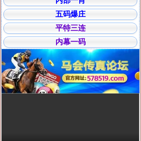
内部一肖
五码爆庄
平特三连
内幕一码