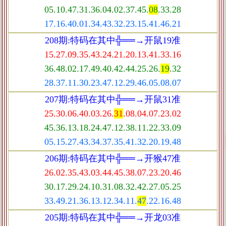
05.10.47.31.36.04.02.37.45.
08
.33.28
17.16.40.01.34.43.32.23.15.41.46.21
208期:特码在其中╬══→开鼠19准
15.27.09.35.43.24.21.20.13.41.33.16
36.48.02.17.49.40.42.44.25.26.
19
.32
28.37.11.30.23.47.12.29.46.05.08.07
207期:特码在其中╬══→开鼠31准
25.30.06.40.03.26.
31
.08.04.07.23.02
45.36.13.18.24.47.12.38.11.22.33.09
05.15.27.43.34.37.35.41.32.20.19.48
206期:特码在其中╬══→开猴47准
26.02.35.43.03.44.45.38.07.23.20.46
30.17.29.24.10.31.08.32.42.27.05.25
33.49.21.36.13.12.34.11.
47
.22.16.48
205期:特码在其中╬══→开龙03准