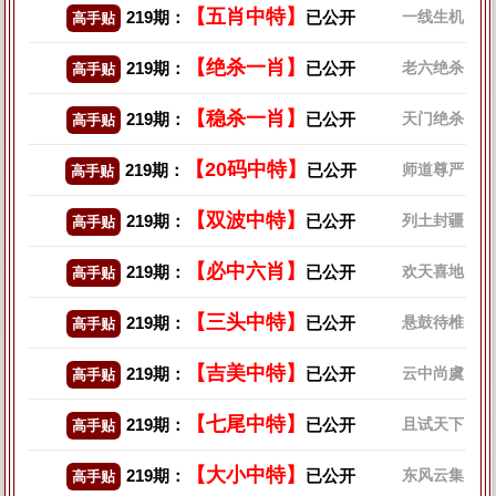
【五肖中特】
一线生机
219期：
已公开
高手贴
【绝杀一肖】
老六绝杀
219期：
已公开
高手贴
【稳杀一肖】
天门绝杀
219期：
已公开
高手贴
【20码中特】
师道尊严
219期：
已公开
高手贴
【双波中特】
列土封疆
219期：
已公开
高手贴
【必中六肖】
欢天喜地
219期：
已公开
高手贴
【三头中特】
悬鼓待椎
219期：
已公开
高手贴
【吉美中特】
云中尚虞
219期：
已公开
高手贴
【七尾中特】
且试天下
219期：
已公开
高手贴
【大小中特】
东风云集
219期：
已公开
高手贴