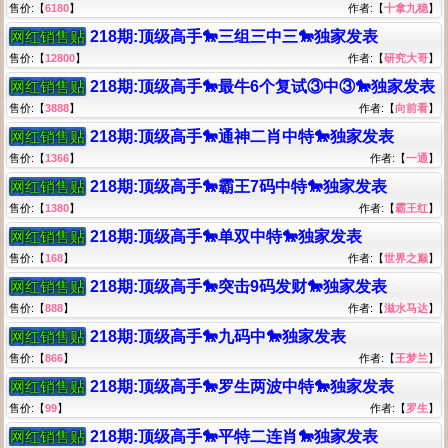
售价:【
6180
】
作者:【
十拿九稳
】
用户
cc88558
购买了
2026218
期
三码中特
恭中大奖！
网红销售贴
218期:顶级高手🐎三组三中三🐎独家发表
用户
147258369
购买了
2026218
期
中奖七码
恭中大奖！
用户
受益人生
购买了
2026218
期
传说3肖
恭中大奖！
售价:【
12800
】
作者:【
研究大哥
】
用户
赵小姐
购买了
2026218
期
四肖中特
恭中大奖！
网红销售贴
218期:顶级高手🐎最牛6个复试③中③🐎独家发表
用户
ggg4242
购买了
2026218
期
平特二连肖
恭中大奖！
售价:【
3888
】
作者:【
向前看
】
用户
mnewq123
购买了
2026218
期
刘一手五肖
恭中大奖！
用户
s哥俩
购买了
2026218
期
传说3肖
恭中大奖！
网红销售贴
218期:顶级高手🐎通神二肖中特🐎独家发表
用户
有你真好
购买了
2026218
期
12组三中三
恭中大奖！
售价:【
1366
】
作者:【
一通
】
用户
批发和山泥
购买了
2026218
期
澳门3尾必中
恭中大奖！
网红销售贴
218期:顶级高手🐎霸王7码中特🐎独家发表
用户
bbbw
购买了
2026218
期
平特二连肖
恭中大奖！
用户
5788321
购买了
2026218
期
九码中
恭中大奖！
售价:【
1380
】
作者:【
霸王红
】
用户
心中有爱
购买了
2026218
期
霸王7码中特
恭中大奖！
网红销售贴
218期:顶级高手🐎单双中特🐎独家发表
用户
18076490257
购买了
2026218
期
最牛6个复试③中③
恭中大奖！
售价:【
168
】
作者:【
世界之巅
】
用户
17852553689
购买了
2026218
期
平特①肖
恭中大奖！
网红销售贴
218期:顶级高手🐎突击9码发财🐎独家发表
售价:【
888
】
作者:【
滋水马达
】
网红销售贴
218期:顶级高手🐎九码中🐎独家发表
售价:【
866
】
作者:【
王梦兰
】
网红销售贴
218期:顶级高手🐎罗生两波中特🐎独家发表
售价:【
99
】
作者:【
罗生
】
网红销售贴
218期:顶级高手🐎平特二连肖🐎独家发表