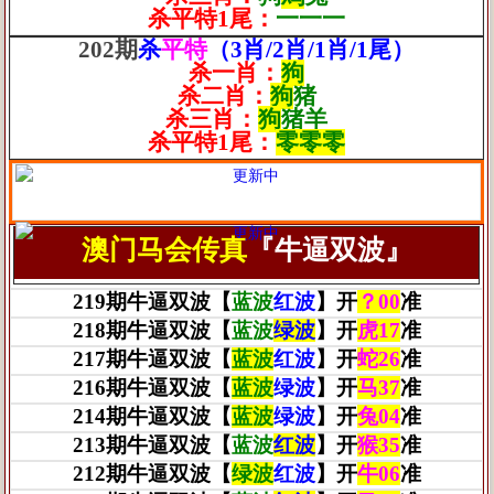
杀平特1尾：
一一一
202期
杀
平特
（3肖/2肖/1肖/1尾）
杀一肖：
狗
杀二肖：
狗
猪
杀三肖：
狗
猪羊
杀平特1尾：
零零零
澳门马会传真
『牛逼双波』
219期牛逼双波【
蓝波
红波
】开
？00
准
218期牛逼双波【
蓝波
绿波
】开
虎17
准
217期牛逼双波【
蓝波
红波
】开
蛇26
准
216期牛逼双波【
蓝波
绿波
】开
马37
准
214期牛逼双波【
蓝波
绿波
】开
兔04
准
213期牛逼双波【
蓝波
红波
】开
猴35
准
212期牛逼双波【
绿波
红波
】开
牛06
准